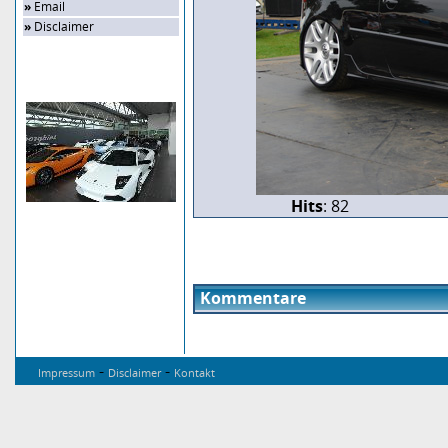
»
Email
»
Disclaimer
Zufalls-Bild
Hits
: 82
Kommentare
-
-
Impressum
Disclaimer
Kontakt