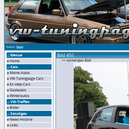
Status:
Gast
Bild 455
..: Menue
<< vorheriges Bild
»
Home
..: Cars
»
Meine Autos
»
VW-Tuningpage Cars
»
Ex vwtp-Cars
»
Gastautos
»
Winterautos
..: VW-Treffen
»
Bilder
..: Sonstiges
»
News-Historie
»
Links