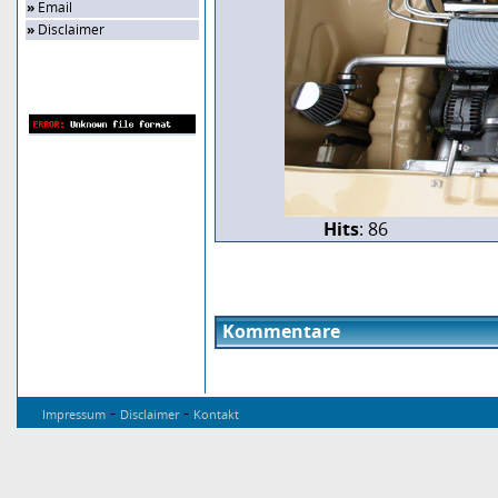
»
Email
»
Disclaimer
Zufalls-Bild
Hits
: 86
Kommentare
-
-
Impressum
Disclaimer
Kontakt