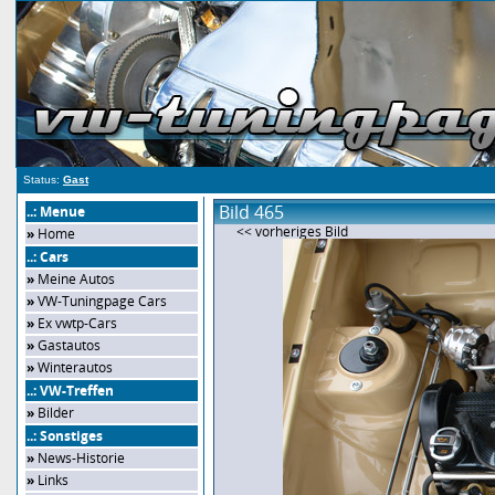
Status:
Gast
Bild 465
..: Menue
<< vorheriges Bild
»
Home
..: Cars
»
Meine Autos
»
VW-Tuningpage Cars
»
Ex vwtp-Cars
»
Gastautos
»
Winterautos
..: VW-Treffen
»
Bilder
..: Sonstiges
»
News-Historie
»
Links