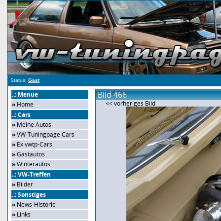
Status:
Gast
Bild 466
..: Menue
<< vorheriges Bild
»
Home
..: Cars
»
Meine Autos
»
VW-Tuningpage Cars
»
Ex vwtp-Cars
»
Gastautos
»
Winterautos
..: VW-Treffen
»
Bilder
..: Sonstiges
»
News-Historie
»
Links