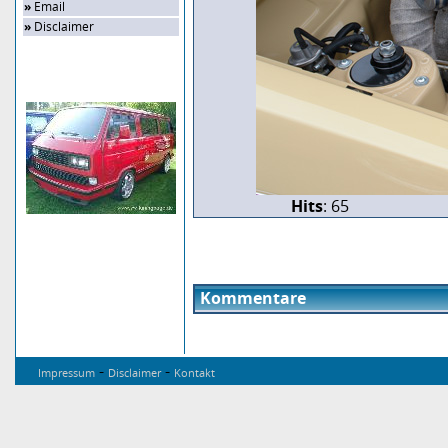
»
Email
»
Disclaimer
Zufalls-Bild
Hits
: 65
Kommentare
-
-
Impressum
Disclaimer
Kontakt