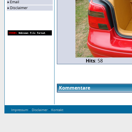
»
Email
»
Disclaimer
Zufalls-Bild
Hits
: 58
Kommentare
-
-
Impressum
Disclaimer
Kontakt