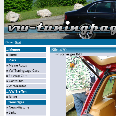
Status:
Gast
Bild 470
..: Menue
<< vorheriges Bild
»
Home
..: Cars
»
Meine Autos
»
VW-Tuningpage Cars
»
Ex vwtp-Cars
»
Gastautos
»
Winterautos
..: VW-Treffen
»
Bilder
..: Sonstiges
»
News-Historie
»
Links