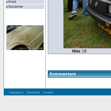
»
Email
»
Disclaimer
Zufalls-Bild
Hits
: 58
Kommentare
-
-
Impressum
Disclaimer
Kontakt