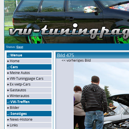
Status:
Gast
Bild 475
..: Menue
<< vorheriges Bild
»
Home
..: Cars
»
Meine Autos
»
VW-Tuningpage Cars
»
Ex vwtp-Cars
»
Gastautos
»
Winterautos
..: VW-Treffen
»
Bilder
..: Sonstiges
»
News-Historie
»
Links