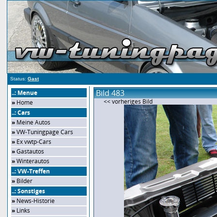
Status:
Gast
Bild 483
..: Menue
<< vorheriges Bild
»
Home
..: Cars
»
Meine Autos
»
VW-Tuningpage Cars
»
Ex vwtp-Cars
»
Gastautos
»
Winterautos
..: VW-Treffen
»
Bilder
..: Sonstiges
»
News-Historie
»
Links