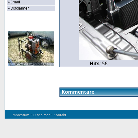
»
Email
»
Disclaimer
Zufalls-Bild
Hits
: 56
Kommentare
-
-
Impressum
Disclaimer
Kontakt