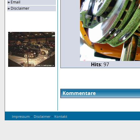
»
Email
»
Disclaimer
Zufalls-Bild
Hits
: 97
Kommentare
-
-
Impressum
Disclaimer
Kontakt