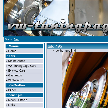
Status:
Gast
Bild 495
..: Menue
<< vorheriges Bild
»
Home
..: Cars
»
Meine Autos
»
VW-Tuningpage Cars
»
Ex vwtp-Cars
»
Gastautos
»
Winterautos
..: VW-Treffen
»
Bilder
..: Sonstiges
»
News-Historie
»
Links