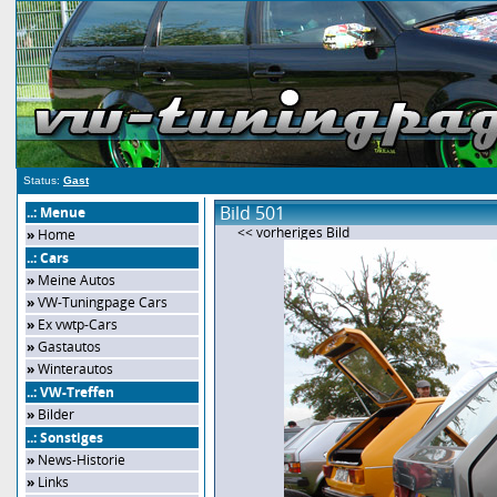
Status:
Gast
Bild 501
..: Menue
<< vorheriges Bild
»
Home
..: Cars
»
Meine Autos
»
VW-Tuningpage Cars
»
Ex vwtp-Cars
»
Gastautos
»
Winterautos
..: VW-Treffen
»
Bilder
..: Sonstiges
»
News-Historie
»
Links