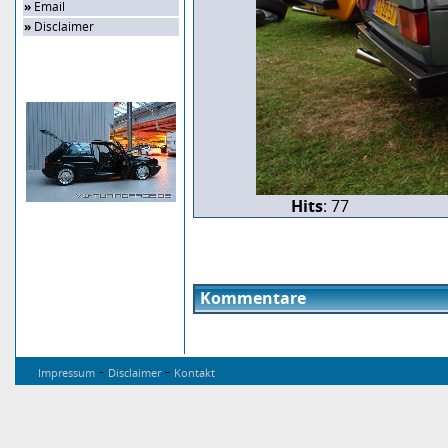
»
Email
»
Disclaimer
Zufalls-Bild
Hits
: 77
Kommentare
-
-
Impressum
Disclaimer
Kontakt