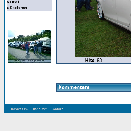
»
Email
»
Disclaimer
Zufalls-Bild
Hits
: 83
Kommentare
-
-
Impressum
Disclaimer
Kontakt