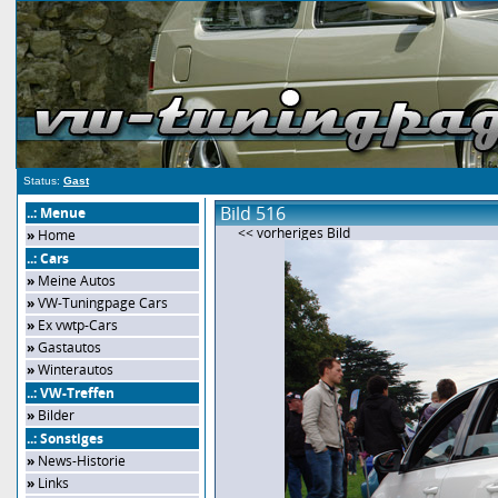
Status:
Gast
Bild 516
..: Menue
<< vorheriges Bild
»
Home
..: Cars
»
Meine Autos
»
VW-Tuningpage Cars
»
Ex vwtp-Cars
»
Gastautos
»
Winterautos
..: VW-Treffen
»
Bilder
..: Sonstiges
»
News-Historie
»
Links