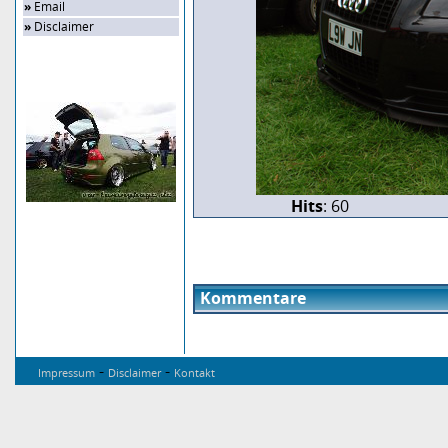
»
Email
»
Disclaimer
Zufalls-Bild
Hits
: 60
Kommentare
-
-
Impressum
Disclaimer
Kontakt