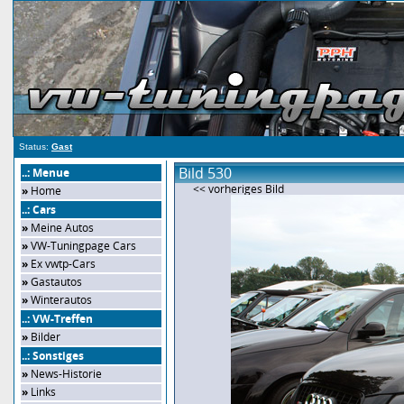
Status:
Gast
Bild 530
..: Menue
<< vorheriges Bild
»
Home
..: Cars
»
Meine Autos
»
VW-Tuningpage Cars
»
Ex vwtp-Cars
»
Gastautos
»
Winterautos
..: VW-Treffen
»
Bilder
..: Sonstiges
»
News-Historie
»
Links