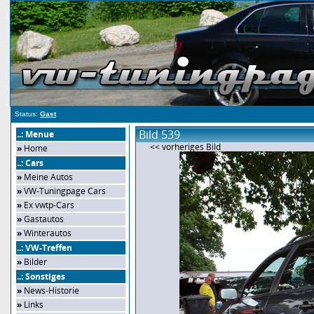
Status:
Gast
Bild 539
..: Menue
<< vorheriges Bild
»
Home
..: Cars
»
Meine Autos
»
VW-Tuningpage Cars
»
Ex vwtp-Cars
»
Gastautos
»
Winterautos
..: VW-Treffen
»
Bilder
..: Sonstiges
»
News-Historie
»
Links