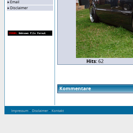
»
Email
»
Disclaimer
Zufalls-Bild
Hits
: 62
Kommentare
-
-
Impressum
Disclaimer
Kontakt