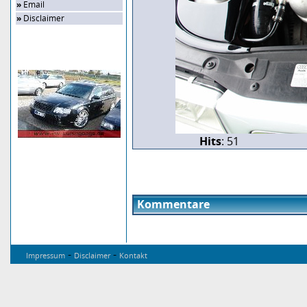
»
Email
»
Disclaimer
Zufalls-Bild
Hits
: 51
Kommentare
-
-
Impressum
Disclaimer
Kontakt