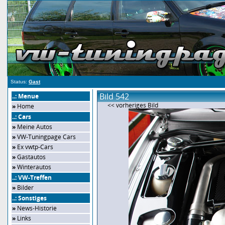
Status:
Gast
Bild 542
..: Menue
<< vorheriges Bild
»
Home
..: Cars
»
Meine Autos
»
VW-Tuningpage Cars
»
Ex vwtp-Cars
»
Gastautos
»
Winterautos
..: VW-Treffen
»
Bilder
..: Sonstiges
»
News-Historie
»
Links