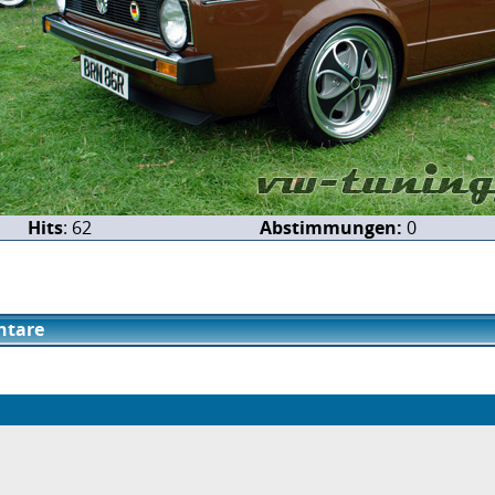
Hits
: 62
Abstimmungen:
0
tare