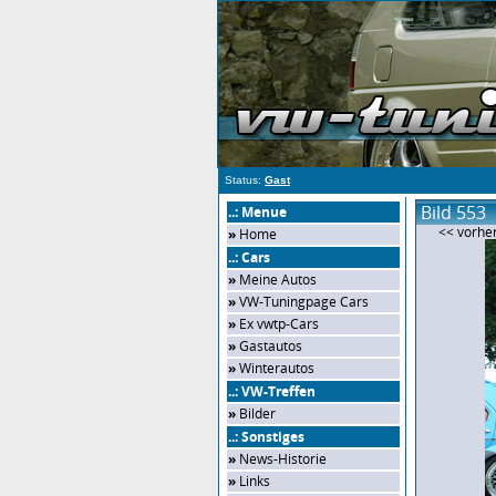
Status:
Gast
Bild 553
..: Menue
<< vorher
»
Home
..: Cars
»
Meine Autos
»
VW-Tuningpage Cars
»
Ex vwtp-Cars
»
Gastautos
»
Winterautos
..: VW-Treffen
»
Bilder
..: Sonstiges
»
News-Historie
»
Links