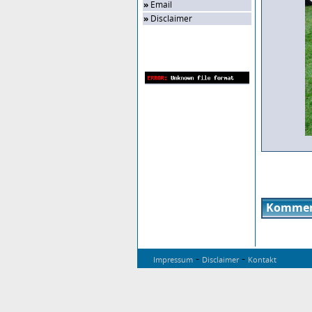
»
Email
»
Disclaimer
Zufalls-Bild
Kommen
-
-
Impressum
Disclaimer
Kontakt