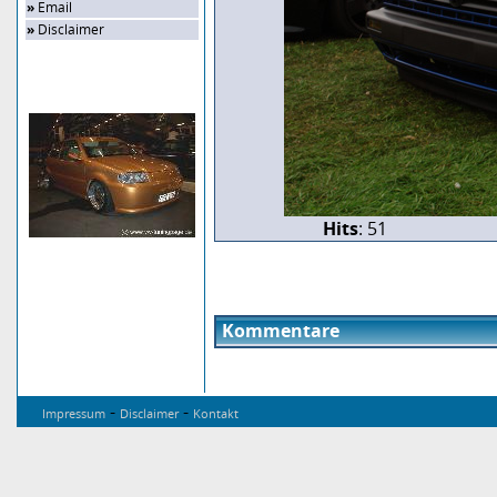
»
Email
»
Disclaimer
Zufalls-Bild
Hits
: 51
Kommentare
-
-
Impressum
Disclaimer
Kontakt