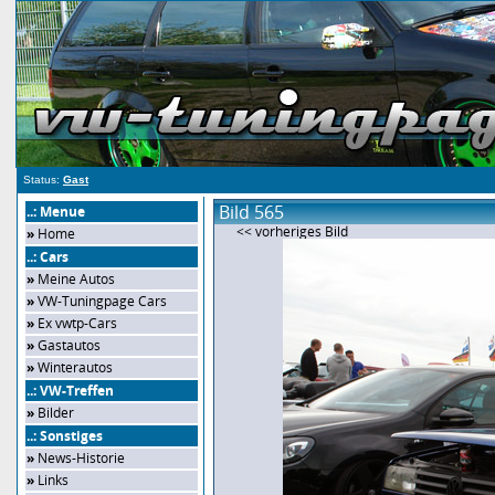
Status:
Gast
Bild 565
..: Menue
<< vorheriges Bild
»
Home
..: Cars
»
Meine Autos
»
VW-Tuningpage Cars
»
Ex vwtp-Cars
»
Gastautos
»
Winterautos
..: VW-Treffen
»
Bilder
..: Sonstiges
»
News-Historie
»
Links