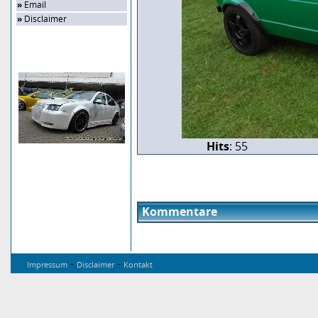
»
Email
»
Disclaimer
Zufalls-Bild
Hits
: 55
Kommentare
-
-
Impressum
Disclaimer
Kontakt