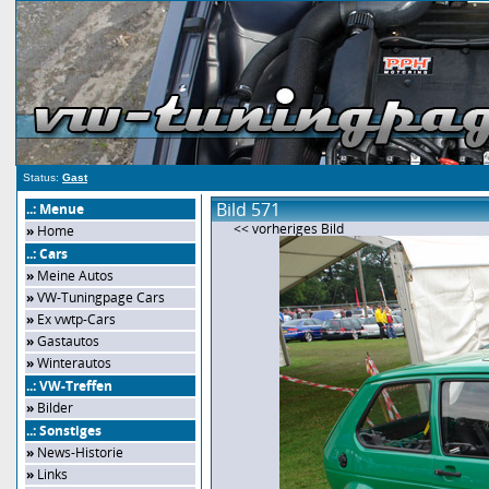
Status:
Gast
Bild 571
..: Menue
<< vorheriges Bild
»
Home
..: Cars
»
Meine Autos
»
VW-Tuningpage Cars
»
Ex vwtp-Cars
»
Gastautos
»
Winterautos
..: VW-Treffen
»
Bilder
..: Sonstiges
»
News-Historie
»
Links