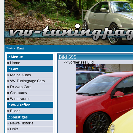
Status:
Gast
Bild 595
..: Menue
<< vorheriges Bild
»
Home
..: Cars
»
Meine Autos
»
VW-Tuningpage Cars
»
Ex vwtp-Cars
»
Gastautos
»
Winterautos
..: VW-Treffen
»
Bilder
..: Sonstiges
»
News-Historie
»
Links