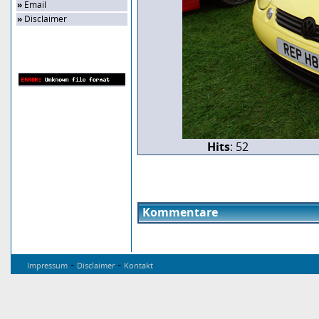
»
Email
»
Disclaimer
Zufalls-Bild
Hits
: 52
Kommentare
-
-
Impressum
Disclaimer
Kontakt