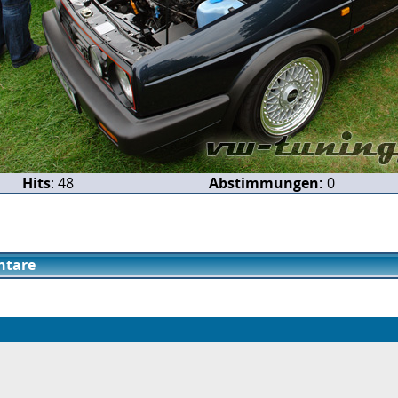
Hits
: 48
Abstimmungen:
0
tare