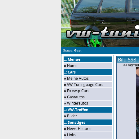
Status:
Gast
Bild 598
..: Menue
<< vorher
»
Home
..: Cars
»
Meine Autos
»
VW-Tuningpage Cars
»
Ex vwtp-Cars
»
Gastautos
»
Winterautos
..: VW-Treffen
»
Bilder
..: Sonstiges
»
News-Historie
»
Links