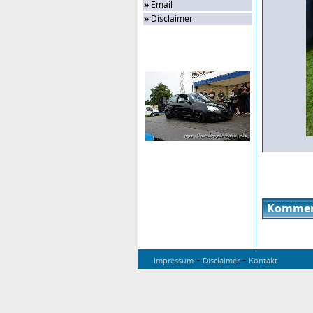
»
Email
»
Disclaimer
Zufalls-Bild
Kommen
-
-
Impressum
Disclaimer
Kontakt