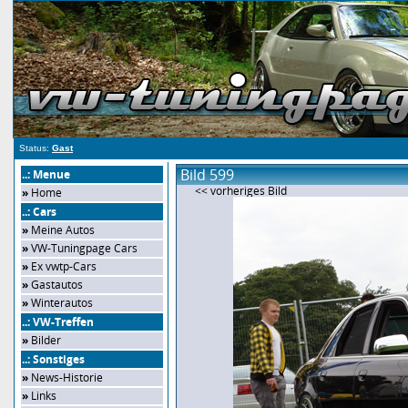
Status:
Gast
Bild 599
..: Menue
<< vorheriges Bild
»
Home
..: Cars
»
Meine Autos
»
VW-Tuningpage Cars
»
Ex vwtp-Cars
»
Gastautos
»
Winterautos
..: VW-Treffen
»
Bilder
..: Sonstiges
»
News-Historie
»
Links