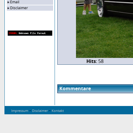
»
Email
»
Disclaimer
Zufalls-Bild
Hits
: 58
Kommentare
-
-
Impressum
Disclaimer
Kontakt