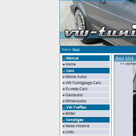
Status:
Gast
Bild 604
..: Menue
<< vorher
»
Home
..: Cars
»
Meine Autos
»
VW-Tuningpage Cars
»
Ex vwtp-Cars
»
Gastautos
»
Winterautos
..: VW-Treffen
»
Bilder
..: Sonstiges
»
News-Historie
»
Links