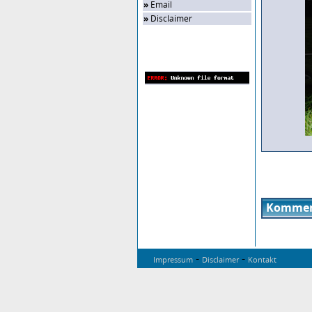
»
Email
»
Disclaimer
Zufalls-Bild
Kommen
-
-
Impressum
Disclaimer
Kontakt