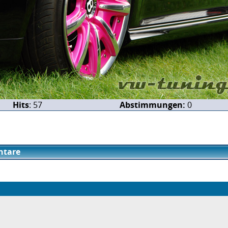
Hits
: 57
Abstimmungen:
0
tare