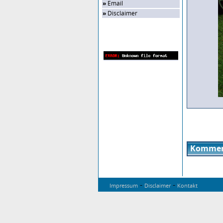
»
Email
»
Disclaimer
Zufalls-Bild
Kommen
-
-
Impressum
Disclaimer
Kontakt