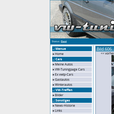
Status:
Gast
Bild 606
..: Menue
<< vorher
»
Home
..: Cars
»
Meine Autos
»
VW-Tuningpage Cars
»
Ex vwtp-Cars
»
Gastautos
»
Winterautos
..: VW-Treffen
»
Bilder
..: Sonstiges
»
News-Historie
»
Links