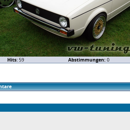
Hits
: 59
Abstimmungen:
0
tare