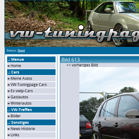
Status:
Gast
Bild 613
..: Menue
<< vorheriges Bild
»
Home
..: Cars
»
Meine Autos
»
VW-Tuningpage Cars
»
Ex vwtp-Cars
»
Gastautos
»
Winterautos
..: VW-Treffen
»
Bilder
..: Sonstiges
»
News-Historie
»
Links