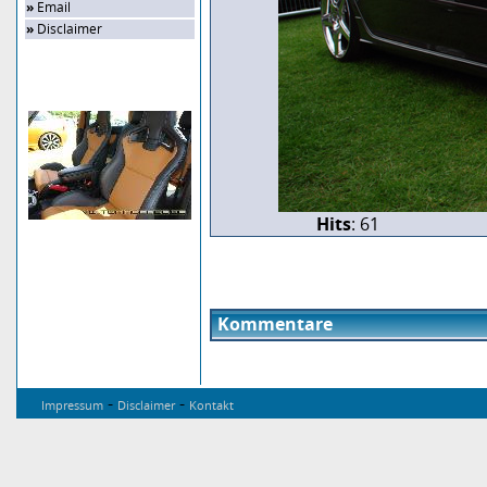
»
Email
»
Disclaimer
Zufalls-Bild
Hits
: 61
Kommentare
-
-
Impressum
Disclaimer
Kontakt