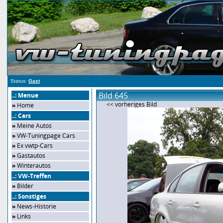
Status:
Gast
Bild 645
..: Menue
<< vorheriges Bild
»
Home
..: Cars
»
Meine Autos
»
VW-Tuningpage Cars
»
Ex vwtp-Cars
»
Gastautos
»
Winterautos
..: VW-Treffen
»
Bilder
..: Sonstiges
»
News-Historie
»
Links