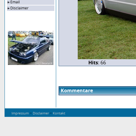
»
Email
»
Disclaimer
Zufalls-Bild
Hits
: 66
Kommentare
-
-
Impressum
Disclaimer
Kontakt