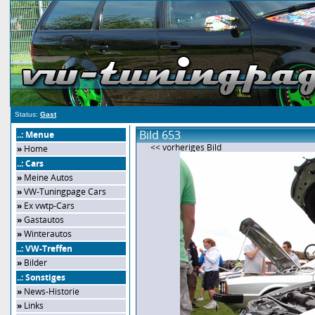
Status:
Gast
Bild 653
..: Menue
<< vorheriges Bild
»
Home
..: Cars
»
Meine Autos
»
VW-Tuningpage Cars
»
Ex vwtp-Cars
»
Gastautos
»
Winterautos
..: VW-Treffen
»
Bilder
..: Sonstiges
»
News-Historie
»
Links