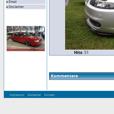
»
Email
»
Disclaimer
Zufalls-Bild
Hits
: 51
Kommentare
-
-
Impressum
Disclaimer
Kontakt