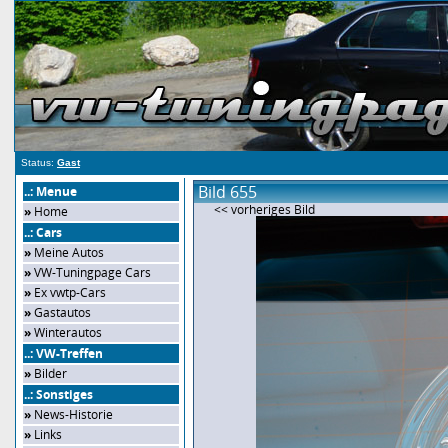
Status:
Gast
Bild 655
..: Menue
<< vorheriges Bild
»
Home
..: Cars
»
Meine Autos
»
VW-Tuningpage Cars
»
Ex vwtp-Cars
»
Gastautos
»
Winterautos
..: VW-Treffen
»
Bilder
..: Sonstiges
»
News-Historie
»
Links