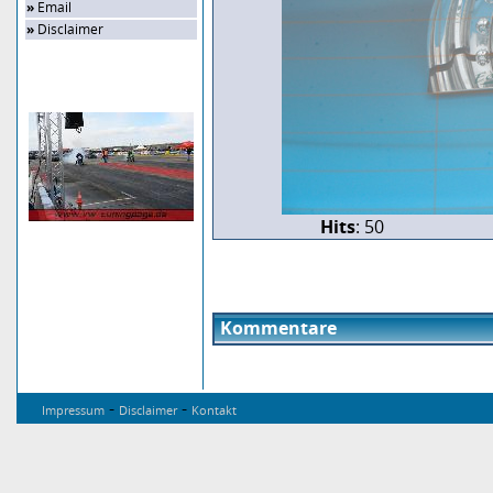
»
Email
»
Disclaimer
Zufalls-Bild
Hits
: 50
Kommentare
-
-
Impressum
Disclaimer
Kontakt