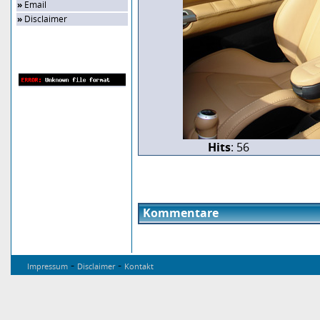
»
Email
»
Disclaimer
Zufalls-Bild
Hits
: 56
Kommentare
-
-
Impressum
Disclaimer
Kontakt