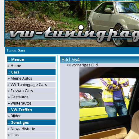
Status:
Gast
Bild 664
..: Menue
<< vorheriges Bild
»
Home
..: Cars
»
Meine Autos
»
VW-Tuningpage Cars
»
Ex vwtp-Cars
»
Gastautos
»
Winterautos
..: VW-Treffen
»
Bilder
..: Sonstiges
»
News-Historie
»
Links