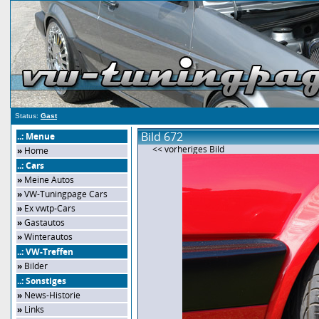
Status:
Gast
Bild 672
..: Menue
<< vorheriges Bild
»
Home
..: Cars
»
Meine Autos
»
VW-Tuningpage Cars
»
Ex vwtp-Cars
»
Gastautos
»
Winterautos
..: VW-Treffen
»
Bilder
..: Sonstiges
»
News-Historie
»
Links