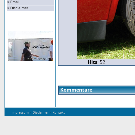
»
Email
»
Disclaimer
Zufalls-Bild
Hits
: 52
Kommentare
-
-
Impressum
Disclaimer
Kontakt