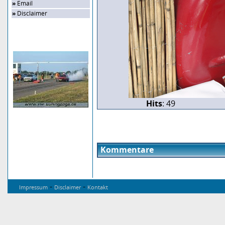
»
Email
»
Disclaimer
Zufalls-Bild
Hits
: 49
Kommentare
-
-
Impressum
Disclaimer
Kontakt