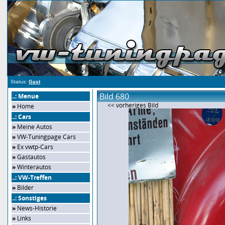
Status:
Gast
Bild 680
..: Menue
<< vorheriges Bild
»
Home
..: Cars
»
Meine Autos
»
VW-Tuningpage Cars
»
Ex vwtp-Cars
»
Gastautos
»
Winterautos
..: VW-Treffen
»
Bilder
..: Sonstiges
»
News-Historie
»
Links