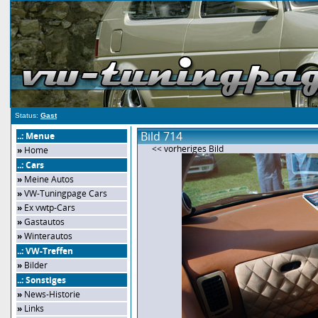
Status:
Gast
Bild 714
..: Menue
<< vorheriges Bild
»
Home
..: Cars
»
Meine Autos
»
VW-Tuningpage Cars
»
Ex vwtp-Cars
»
Gastautos
»
Winterautos
..: VW-Treffen
»
Bilder
..: Sonstiges
»
News-Historie
»
Links