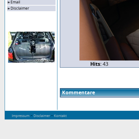
»
Email
»
Disclaimer
Zufalls-Bild
Hits
: 43
Kommentare
-
-
Impressum
Disclaimer
Kontakt