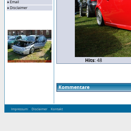
»
Email
»
Disclaimer
Zufalls-Bild
Hits
: 48
Kommentare
-
-
Impressum
Disclaimer
Kontakt