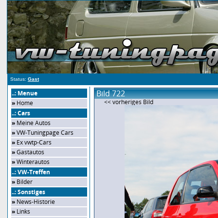
Status:
Gast
Bild 722
..: Menue
<< vorheriges Bild
»
Home
..: Cars
»
Meine Autos
»
VW-Tuningpage Cars
»
Ex vwtp-Cars
»
Gastautos
»
Winterautos
..: VW-Treffen
»
Bilder
..: Sonstiges
»
News-Historie
»
Links