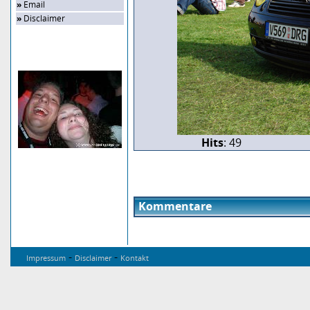
»
Email
»
Disclaimer
Zufalls-Bild
Hits
: 49
Kommentare
-
-
Impressum
Disclaimer
Kontakt