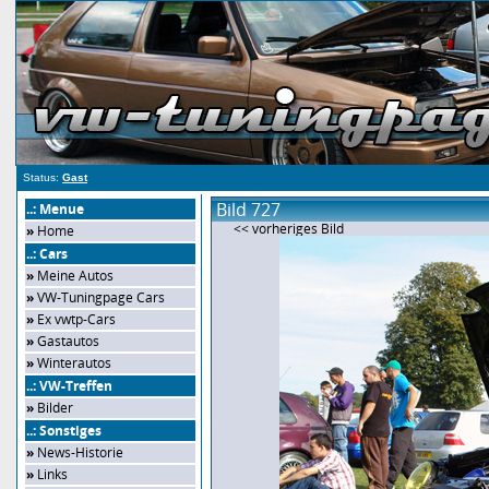
Status:
Gast
Bild 727
..: Menue
<< vorheriges Bild
»
Home
..: Cars
»
Meine Autos
»
VW-Tuningpage Cars
»
Ex vwtp-Cars
»
Gastautos
»
Winterautos
..: VW-Treffen
»
Bilder
..: Sonstiges
»
News-Historie
»
Links