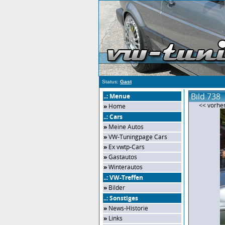
Status:
Gast
Bild 738
..: Menue
<< vorher
»
Home
..: Cars
»
Meine Autos
»
VW-Tuningpage Cars
»
Ex vwtp-Cars
»
Gastautos
»
Winterautos
..: VW-Treffen
»
Bilder
..: Sonstiges
»
News-Historie
»
Links