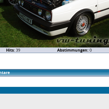
Hits
: 39
Abstimmungen:
0
tare