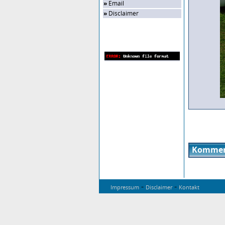
»
Email
»
Disclaimer
Zufalls-Bild
Kommen
-
-
Impressum
Disclaimer
Kontakt