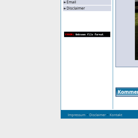
»
Email
»
Disclaimer
Zufalls-Bild
Kommen
-
-
Impressum
Disclaimer
Kontakt