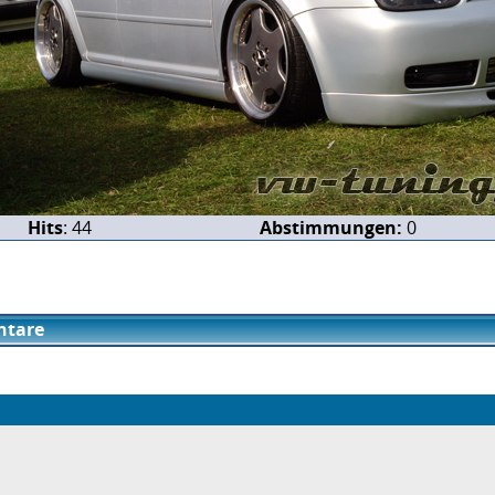
Hits
: 44
Abstimmungen:
0
tare