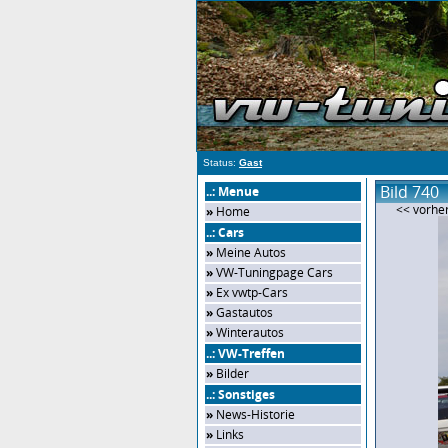
Status:
Gast
Bild 740
..: Menue
<< vorher
»
Home
..: Cars
»
Meine Autos
»
VW-Tuningpage Cars
»
Ex vwtp-Cars
»
Gastautos
»
Winterautos
..: VW-Treffen
»
Bilder
..: Sonstiges
»
News-Historie
»
Links