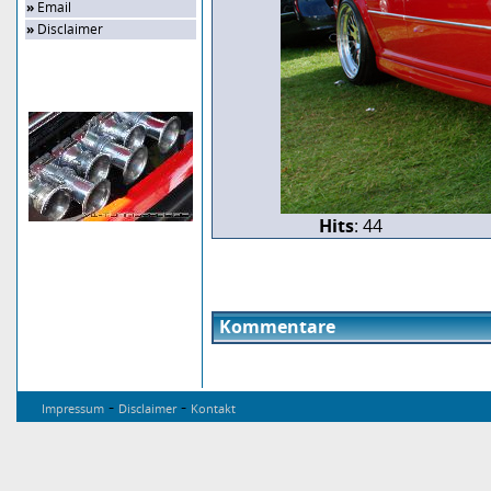
»
Email
»
Disclaimer
Zufalls-Bild
Hits
: 44
Kommentare
-
-
Impressum
Disclaimer
Kontakt