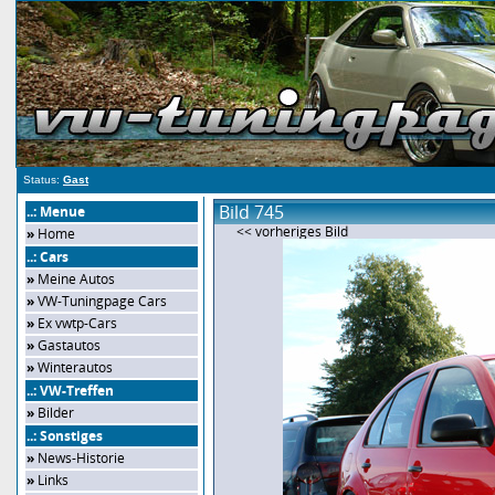
Status:
Gast
Bild 745
..: Menue
<< vorheriges Bild
»
Home
..: Cars
»
Meine Autos
»
VW-Tuningpage Cars
»
Ex vwtp-Cars
»
Gastautos
»
Winterautos
..: VW-Treffen
»
Bilder
..: Sonstiges
»
News-Historie
»
Links