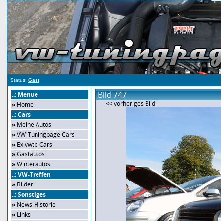
Status:
Gast
Bild 747
..: Menue
<< vorheriges Bild
»
Home
..: Cars
»
Meine Autos
»
VW-Tuningpage Cars
»
Ex vwtp-Cars
»
Gastautos
»
Winterautos
..: VW-Treffen
»
Bilder
..: Sonstiges
»
News-Historie
»
Links