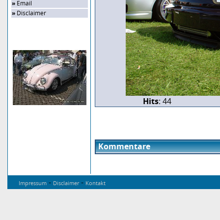
»
Email
»
Disclaimer
Zufalls-Bild
Hits
: 44
Kommentare
-
-
Impressum
Disclaimer
Kontakt