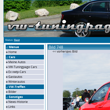
Status:
Gast
Bild 748
..: Menue
<< vorheriges Bild
»
Home
..: Cars
»
Meine Autos
»
VW-Tuningpage Cars
»
Ex vwtp-Cars
»
Gastautos
»
Winterautos
..: VW-Treffen
»
Bilder
..: Sonstiges
»
News-Historie
»
Links