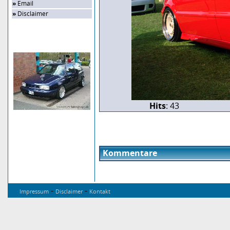
»
Email
»
Disclaimer
Zufalls-Bild
Hits
: 43
Kommentare
-
-
Impressum
Disclaimer
Kontakt