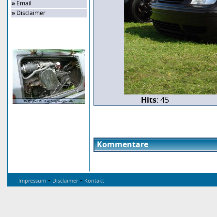
»
Email
»
Disclaimer
Zufalls-Bild
Hits
: 45
Kommentare
-
-
Impressum
Disclaimer
Kontakt