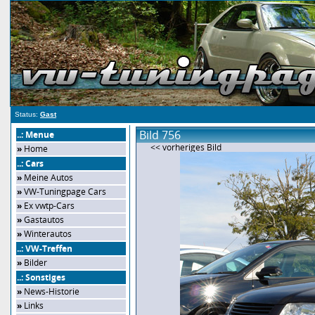
Status:
Gast
Bild 756
..: Menue
<< vorheriges Bild
»
Home
..: Cars
»
Meine Autos
»
VW-Tuningpage Cars
»
Ex vwtp-Cars
»
Gastautos
»
Winterautos
..: VW-Treffen
»
Bilder
..: Sonstiges
»
News-Historie
»
Links