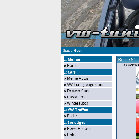
Status:
Gast
Bild 761
..: Menue
<< vorher
»
Home
..: Cars
»
Meine Autos
»
VW-Tuningpage Cars
»
Ex vwtp-Cars
»
Gastautos
»
Winterautos
..: VW-Treffen
»
Bilder
..: Sonstiges
»
News-Historie
»
Links