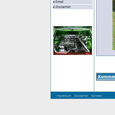
»
Email
»
Disclaimer
Zufalls-Bild
Kommen
-
-
Impressum
Disclaimer
Kontakt