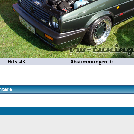
Hits
: 43
Abstimmungen:
0
tare