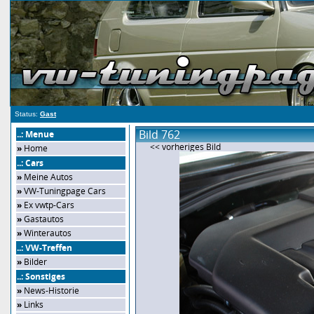
Status:
Gast
Bild 762
..: Menue
<< vorheriges Bild
»
Home
..: Cars
»
Meine Autos
»
VW-Tuningpage Cars
»
Ex vwtp-Cars
»
Gastautos
»
Winterautos
..: VW-Treffen
»
Bilder
..: Sonstiges
»
News-Historie
»
Links