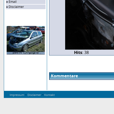
»
Email
»
Disclaimer
Zufalls-Bild
Hits
: 38
Kommentare
-
-
Impressum
Disclaimer
Kontakt