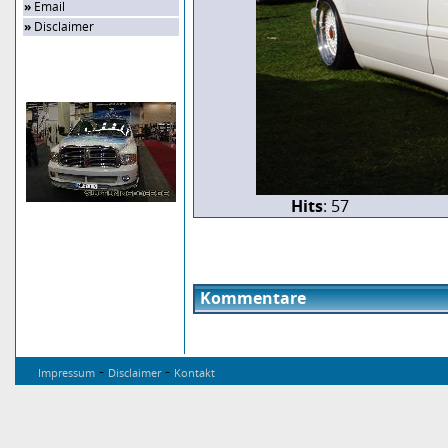
»
Email
»
Disclaimer
Zufalls-Bild
Hits
: 57
Kommentare
-
-
Impressum
Disclaimer
Kontakt