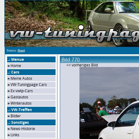
Status:
Gast
Bild 770
..: Menue
<< vorheriges Bild
»
Home
..: Cars
»
Meine Autos
»
VW-Tuningpage Cars
»
Ex vwtp-Cars
»
Gastautos
»
Winterautos
..: VW-Treffen
»
Bilder
..: Sonstiges
»
News-Historie
»
Links