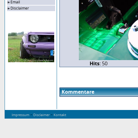
»
Email
»
Disclaimer
Zufalls-Bild
Hits
: 50
Kommentare
-
-
Impressum
Disclaimer
Kontakt