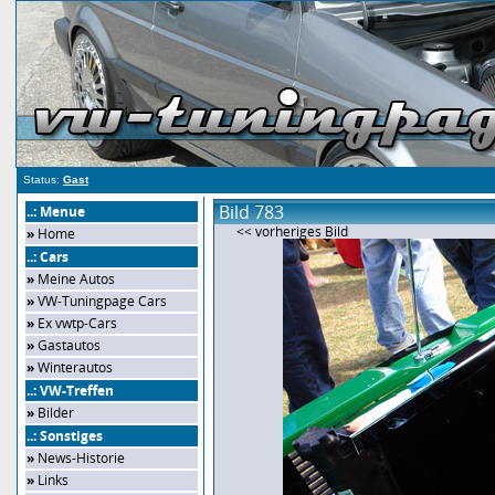
Status:
Gast
Bild 783
..: Menue
<< vorheriges Bild
»
Home
..: Cars
»
Meine Autos
»
VW-Tuningpage Cars
»
Ex vwtp-Cars
»
Gastautos
»
Winterautos
..: VW-Treffen
»
Bilder
..: Sonstiges
»
News-Historie
»
Links