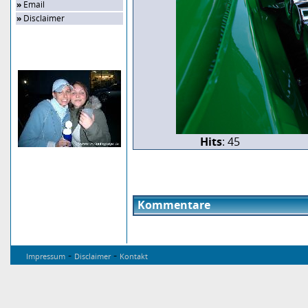
»
Email
»
Disclaimer
Zufalls-Bild
Hits
: 45
Kommentare
-
-
Impressum
Disclaimer
Kontakt