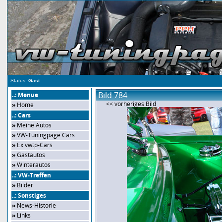
Status:
Gast
Bild 784
..: Menue
<< vorheriges Bild
»
Home
..: Cars
»
Meine Autos
»
VW-Tuningpage Cars
»
Ex vwtp-Cars
»
Gastautos
»
Winterautos
..: VW-Treffen
»
Bilder
..: Sonstiges
»
News-Historie
»
Links