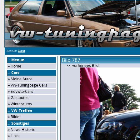
Status:
Gast
Bild 787
..: Menue
<< vorheriges Bild
»
Home
..: Cars
»
Meine Autos
»
VW-Tuningpage Cars
»
Ex vwtp-Cars
»
Gastautos
»
Winterautos
..: VW-Treffen
»
Bilder
..: Sonstiges
»
News-Historie
»
Links