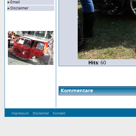
»
Email
»
Disclaimer
Zufalls-Bild
Hits
: 60
Kommentare
-
-
Impressum
Disclaimer
Kontakt