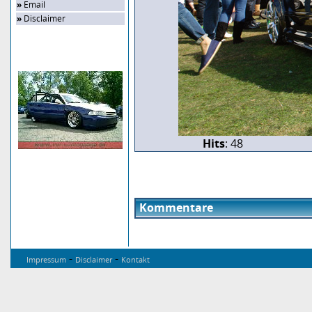
»
Email
»
Disclaimer
Zufalls-Bild
Hits
: 48
Kommentare
-
-
Impressum
Disclaimer
Kontakt