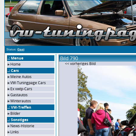
Status:
Gast
Bild 790
..: Menue
<< vorheriges Bild
»
Home
..: Cars
»
Meine Autos
»
VW-Tuningpage Cars
»
Ex vwtp-Cars
»
Gastautos
»
Winterautos
..: VW-Treffen
»
Bilder
..: Sonstiges
»
News-Historie
»
Links