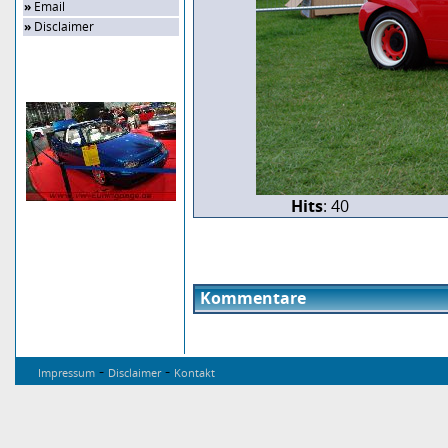
»
Email
»
Disclaimer
Zufalls-Bild
Hits
: 40
Kommentare
-
-
Impressum
Disclaimer
Kontakt