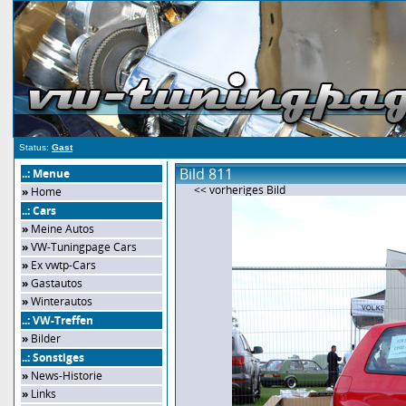
Status:
Gast
Bild 811
..: Menue
<< vorheriges Bild
»
Home
..: Cars
»
Meine Autos
»
VW-Tuningpage Cars
»
Ex vwtp-Cars
»
Gastautos
»
Winterautos
..: VW-Treffen
»
Bilder
..: Sonstiges
»
News-Historie
»
Links