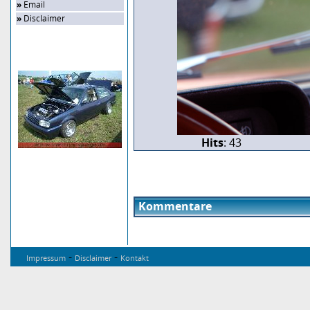
»
Email
»
Disclaimer
Zufalls-Bild
Hits
: 43
Kommentare
-
-
Impressum
Disclaimer
Kontakt