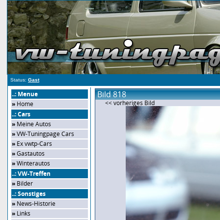
Status:
Gast
Bild 818
..: Menue
<< vorheriges Bild
»
Home
..: Cars
»
Meine Autos
»
VW-Tuningpage Cars
»
Ex vwtp-Cars
»
Gastautos
»
Winterautos
..: VW-Treffen
»
Bilder
..: Sonstiges
»
News-Historie
»
Links