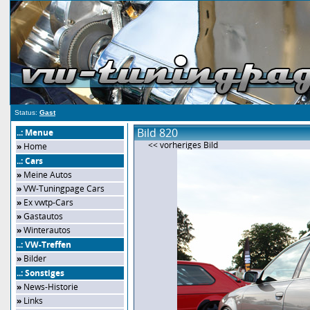
Status:
Gast
Bild 820
..: Menue
<< vorheriges Bild
»
Home
..: Cars
»
Meine Autos
»
VW-Tuningpage Cars
»
Ex vwtp-Cars
»
Gastautos
»
Winterautos
..: VW-Treffen
»
Bilder
..: Sonstiges
»
News-Historie
»
Links