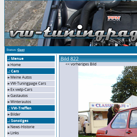
Status:
Gast
Bild 822
..: Menue
<< vorheriges Bild
»
Home
..: Cars
»
Meine Autos
»
VW-Tuningpage Cars
»
Ex vwtp-Cars
»
Gastautos
»
Winterautos
..: VW-Treffen
»
Bilder
..: Sonstiges
»
News-Historie
»
Links