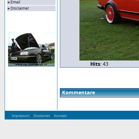
»
Email
»
Disclaimer
Zufalls-Bild
Hits
: 43
Kommentare
-
-
Impressum
Disclaimer
Kontakt