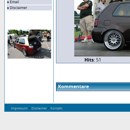
»
Email
»
Disclaimer
Zufalls-Bild
Hits
: 51
Kommentare
-
-
Impressum
Disclaimer
Kontakt