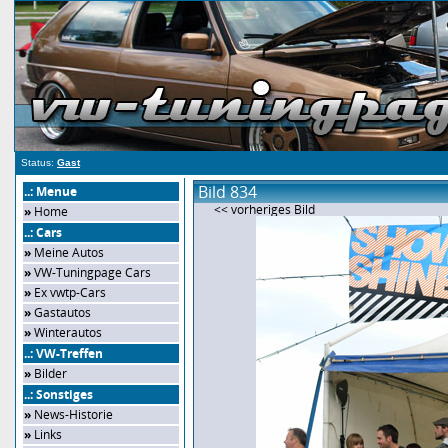
Status:
Gast
Bild 834
..: Menue
<< vorheriges Bild
»
Home
..: Cars
»
Meine Autos
»
VW-Tuningpage Cars
»
Ex vwtp-Cars
»
Gastautos
»
Winterautos
..: VW-Treffen
»
Bilder
..: Sonstiges
»
News-Historie
»
Links