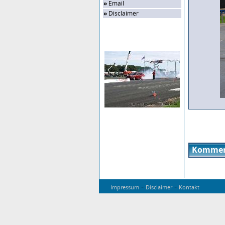
»
Email
»
Disclaimer
Zufalls-Bild
Kommen
-
-
Impressum
Disclaimer
Kontakt