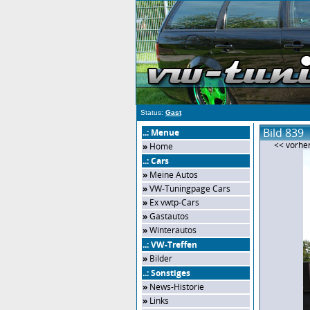
Status:
Gast
Bild 839
..: Menue
<< vorher
»
Home
..: Cars
»
Meine Autos
»
VW-Tuningpage Cars
»
Ex vwtp-Cars
»
Gastautos
»
Winterautos
..: VW-Treffen
»
Bilder
..: Sonstiges
»
News-Historie
»
Links