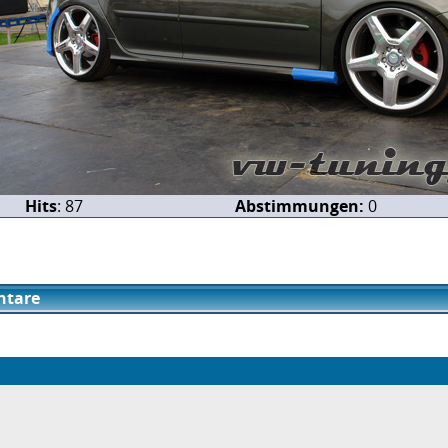
Hits
: 87
Abstimmungen:
0
tare