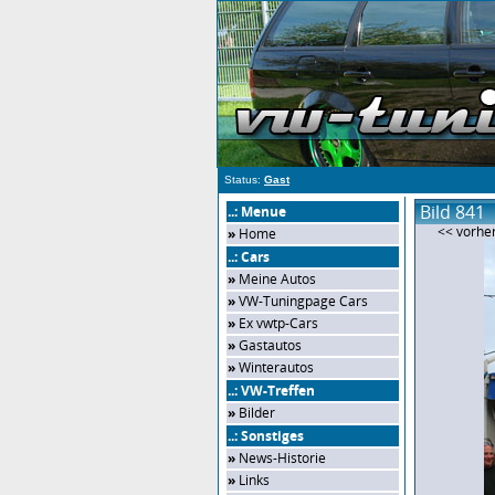
Status:
Gast
Bild 841
..: Menue
<< vorher
»
Home
..: Cars
»
Meine Autos
»
VW-Tuningpage Cars
»
Ex vwtp-Cars
»
Gastautos
»
Winterautos
..: VW-Treffen
»
Bilder
..: Sonstiges
»
News-Historie
»
Links