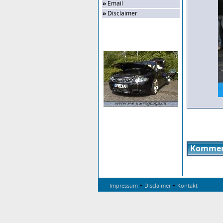
»
Email
»
Disclaimer
Zufalls-Bild
Kommen
-
-
Impressum
Disclaimer
Kontakt